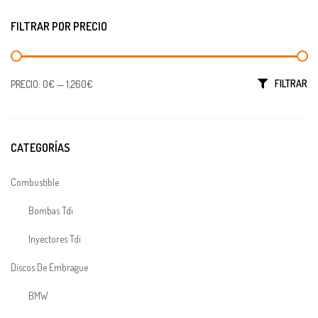
FILTRAR POR PRECIO
Precio mínimo
Precio máximo
FILTRAR
PRECIO:
0€
—
1,260€
CATEGORÍAS
Combustible
Bombas Tdi
Inyectores Tdi
Discos De Embrague
BMW