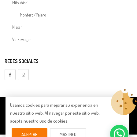
Mitsubishi
Montero/Pajero
Nissan
Volkswagen
Electrónica
REDES SOCIALES
TDI
Embragues
Aligerado
Embragues Audi
Usamos cookies para mejorar su experiencia en
© Copyright 2026
Lema Forged
. Todos los derechos reservados.
nuestro sitio web. Al navegar por este sitio web,
A3
Política de Privacidad
|
Aviso Legal
|
Política de Cookies
acepta nuestro uso de cookies.
A4
ACEPTAR
MÁS INFO