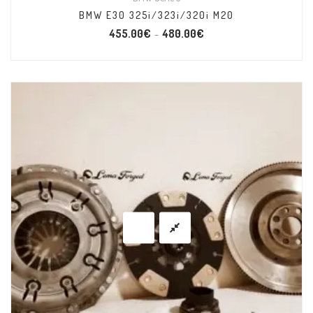
BMW E30 325i/323i/320i M20
455.00
€
480.00
€
–