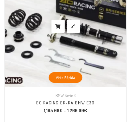
Vista Rápida
BMW Serie 3
BC RACING BR-RA BMW E30
1,185.00
€
1,260.00
€
–