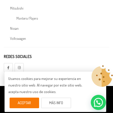
Mitsubishi
Montero/Pajero
Nissan
Volkswagen
Electrónica
REDES SOCIALES
TDI
Embragues
Usamos cookies para mejorar su experiencia en
Aligerado
nuestro sitio web. Al navegar por este sitio web,
Embragues Audi
acepta nuestro uso de cookies.
© Copyright 2026
Lema Forged
. Todos los derechos reservados.
A3
ACEPTAR
MÁS INFO
Política de Privacidad
|
Aviso Legal
|
Política de Cookies
A4