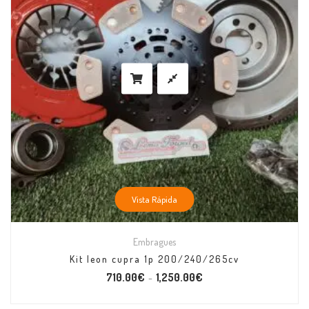
Vista Rápida
Embragues
Kit leon cupra 1p 200/240/265cv
710.00
€
1,250.00
€
–