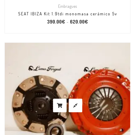
Embragues
SEAT IBIZA Kit 1.9tdi monomasa cerámico 5v
390.00
€
620.00
€
–