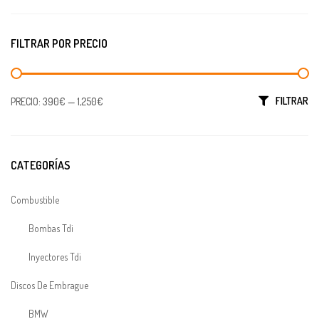
FILTRAR POR PRECIO
Precio mínimo
Precio máximo
FILTRAR
PRECIO:
390€
—
1,250€
CATEGORÍAS
Combustible
Bombas Tdi
Inyectores Tdi
Discos De Embrague
BMW