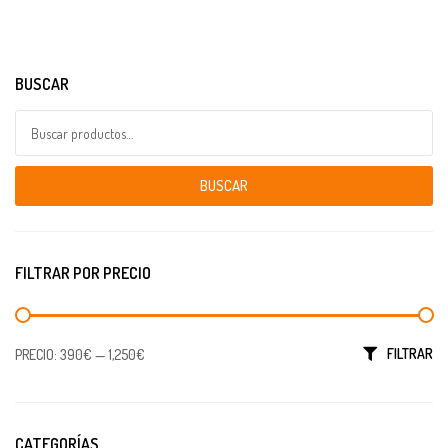
BUSCAR
Buscar por:
BUSCAR
FILTRAR POR PRECIO
Precio mínimo
Precio máximo
FILTRAR
PRECIO:
390€
—
1,250€
CATEGORÍAS