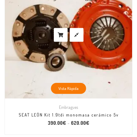
Vista Rápida
Embragues
SEAT LEÓN Kit 1.9tdi monomasa cerámico 5v
390.00
€
620.00
€
–