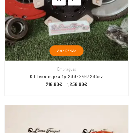
Vista Rápida
Embragues
Kit leon cupra 1p 200/240/265cv
710.00
€
1,250.00
€
–