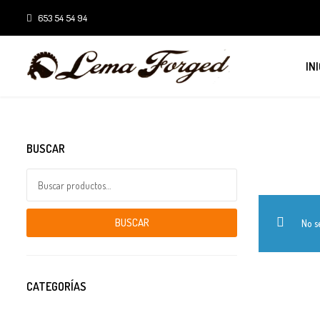
653 54 54 94
INI
BUSCAR
Buscar por:
BUSCAR
No s
CATEGORÍAS
Combustible