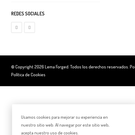
Bombas Tdi
REDES SOCIALES
Inyectores Tdi
Discos De Embrague
BMW
Mitsubishi
© Copyright 2026
Lema Forged
. Todos los derechos reservados.
Po
Montero/Pajero
Política de Cookies
Nissan
Volkswagen
Electrónica
Usamos cookies para mejorar su experiencia en
TDI
nuestro sitio web. Al navegar por este sitio web,
Embragues
acepta nuestro uso de cookies.