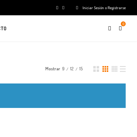
Iniciar Sesión o Registrarse
0
CTO
Mostrar
9
12
15