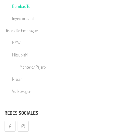
Bombas Tdi
Inyectores Tdi
Discos De Embrague
BMW
Mitsubishi
Montero/Pajero
Nissan
Volkswagen
Electrónica
REDES SOCIALES
TDI
Embragues