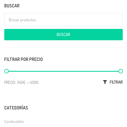
BUSCAR
Buscar por:
BUSCAR
FILTRAR POR PRECIO
Precio mínimo
Precio máximo
FILTRAR
PRECIO:
340€
—
430€
CATEGORÍAS
Combustible