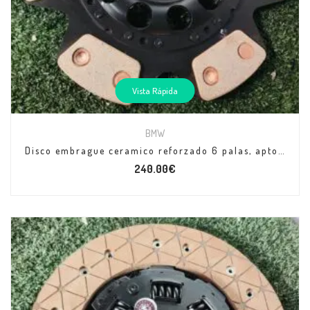
Vista Rápida
BMW
Disco embrague ceramico reforzado 6 palas, apto para motores 30d y 35i, con caja de 6 velocidades 26 estrías
240.00
€