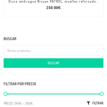
Disco embrague Nissan PATROL, muelles reforzados + KEVLAR
250.00
€
BUSCAR
Buscar por:
BUSCAR
FILTRAR POR PRECIO
Precio mínimo
Precio máximo
FILTRAR
PRECIO:
240€
—
260€