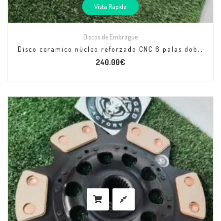
Vista Rápida
Discos de Embrague
Disco ceramico núcleo reforzado CNC 6 palas doble diámetro apto para +500cv
240.00
€