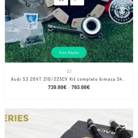
Vista Rápida
A3
Audi S3 20VT 210/225CV Kit completo bimasa 540/550nm
730.00
€
765.00
€
–