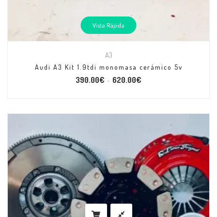
Vista Rápida
A3
Audi A3 Kit 1.9tdi monomasa cerámico 5v
390.00
€
620.00
€
–