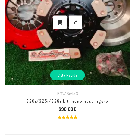
Vista Rápida
BMW Serie 3
320i/325i/328i kit monomasa ligero
690.00
€
Valorado
con
5.00
de 5