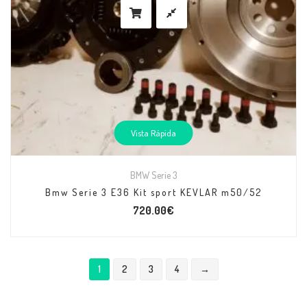
Vista Rápida
BMW Serie 3
Bmw Serie 3 E36 Kit sport KEVLAR m50/52
720.00
€
1
2
3
4
→