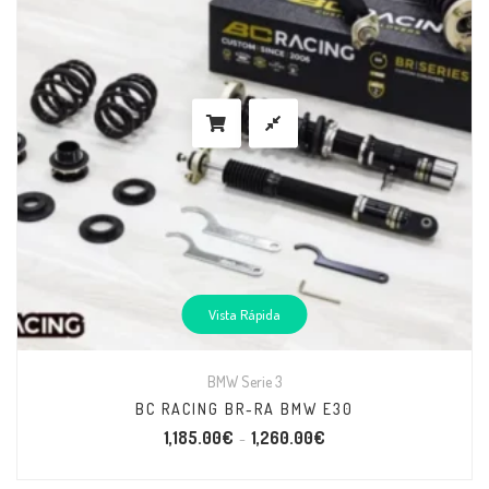
Vista Rápida
BMW Serie 3
BC RACING BR-RA BMW E30
1,185.00
€
1,260.00
€
–