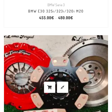
BMW Serie 3
BMW E30 325i/323i/320i M20
455.00
€
480.00
€
–