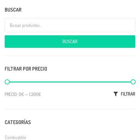
BUSCAR
Buscar por:
BUSCAR
FILTRAR POR PRECIO
Precio mínimo
Precio máximo
FILTRAR
PRECIO:
0€
—
1,300€
CATEGORÍAS
Combustible