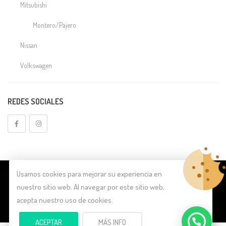
Mitsubishi
Montero/Pajero
Nissan
Volkswagen
Electrónica
REDES SOCIALES
TDI
Embragues
Aligerado
Embragues Audi
Usamos cookies para mejorar su experiencia en
© Copyright 2026
Lema Forged
. Todos los derechos reservados.
nuestro sitio web. Al navegar por este sitio web,
A3
Política de Privacidad
|
Aviso Legal
|
Política de Cookies
acepta nuestro uso de cookies.
A4
ACEPTAR
MÁS INFO