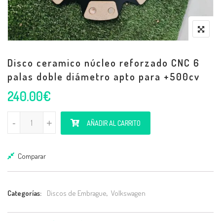
Disco ceramico núcleo reforzado CNC 6
palas doble diámetro apto para +500cv
240.00
€
Disco ceramico núcleo reforzado CNC 6 palas doble diámetro apto p
-
-
+
+
AÑADIR AL CARRITO
Comparar
Categorías:
Discos de Embrague
,
Volkswagen