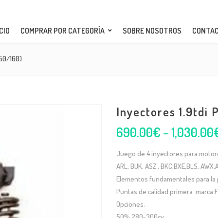
CIO
COMPRAR POR CATEGORÍA
SOBRE NOSOTROS
CONTA
150/160)
Inyectores 1.9tdi
690.00
€
–
1,030.00
Juego de 4 inyectores para motor
ARL, BUK, ASZ , BKC,BXE,BLS, AWX,
Elementos fundamentales para la 
Puntas de calidad primera marca 
Opciones:
50% 280-300cv