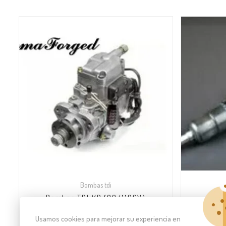
Bombas tdi
Bombas TDI VP (90/110CV)
345.00
€
430.00
€
–
Usamos cookies para mejorar su experiencia en