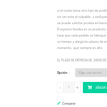
si el coche tiene otro tipo de pro
sin ser este el culpable, y excluye
se puede solicitar prueba en banco
El inyector bomba es un producto
hace que cada pedido se fabrique
un tiempo y alarga los plazos de e
momento, que siempre es alto.
EL PLAZO DE ENTREGA DE JUEGO DE
Opción:
Inyectores 1.9tdi PD (130/150/
-
-
+
+
AÑADIR 
Comparar