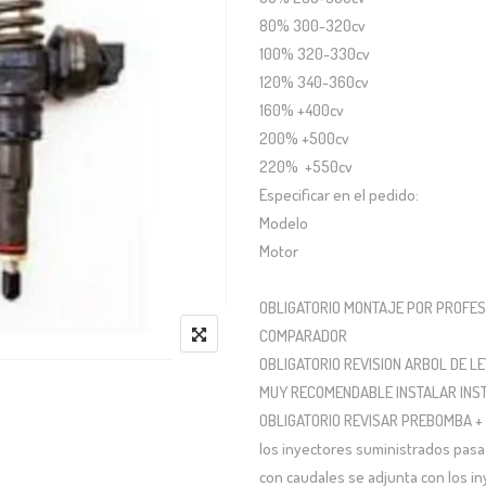
80% 300-320cv
100% 320-330cv
120% 340-360cv
160% +400cv
200% +500cv
220% +550cv
Especificar en el pedido:
Modelo
Motor
OBLIGATORIO MONTAJE POR PROFES
COMPARADOR
OBLIGATORIO REVISION ARBOL DE L
MUY RECOMENDABLE INSTALAR INST
OBLIGATORIO REVISAR PREBOMBA +
los inyectores suministrados pasa 
con caudales se adjunta con los i