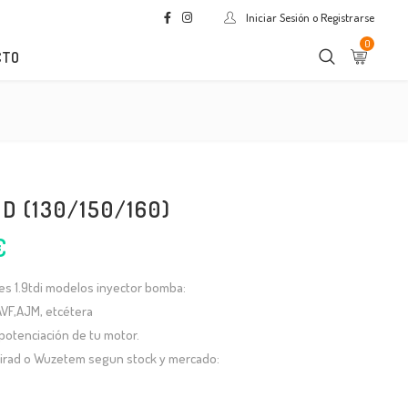
Iniciar Sesión o Registrarse
0
CTO
 PD (130/150/160)
€
es 1.9tdi modelos inyector bomba:
AVF,AJM, etcétera
potenciación de tu motor.
Firad o Wuzetem segun stock y mercado: