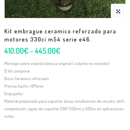
Kit embrague ceramico reforzado para
motores 330ci m54 serie e46.
410.00
€
–
445.00
€
Montaje sobre volante bimasa original ( volante no incluido)
El kit compone
Disco Ceramico reforzado
Prensa Sachs +10%nm
Empujador
Material preparado para soportar duras condiciones de circuito, drift,
competición, capaz de soportar 500/550nm y 500cv en aplicaciones
turbo