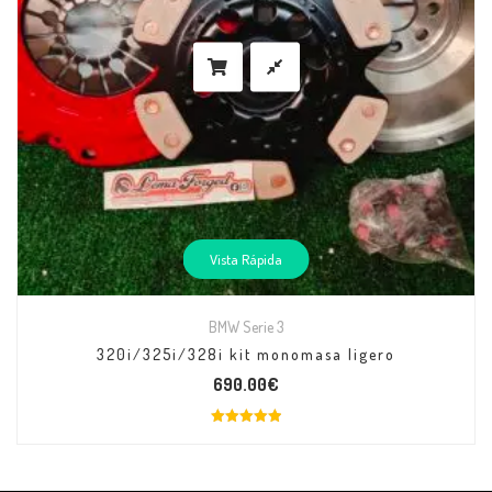
Vista Rápida
BMW Serie 3
320i/325i/328i kit monomasa ligero
690.00
€
Valorado
con
5.00
de 5