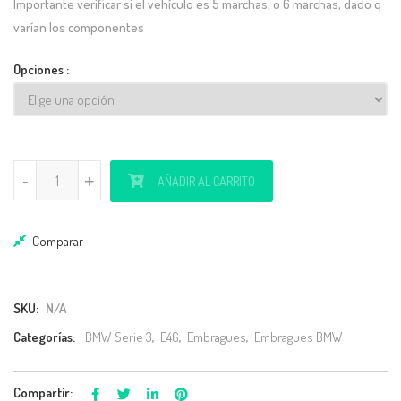
Importante verificar si el vehículo es 5 marchas, o 6 marchas, dado q
varían los componentes
Opciones
Kit embrague ceramico reforzado para motores 330ci m54 serie e46
-
-
+
+
AÑADIR AL CARRITO
Comparar
SKU:
N/A
Categorías:
BMW Serie 3
,
E46
,
Embragues
,
Embragues BMW
Compartir: