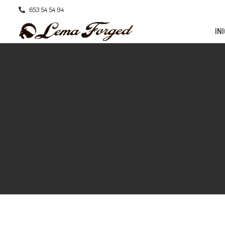
653 54 54 94
INI