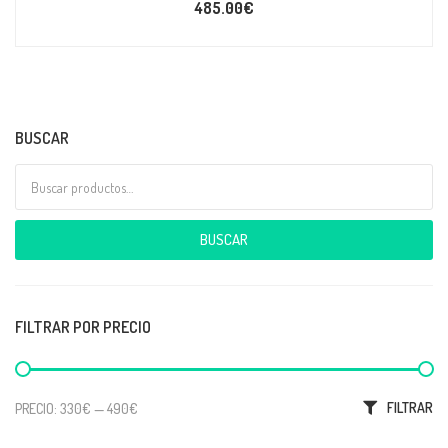
485.00
€
BUSCAR
Buscar por:
BUSCAR
FILTRAR POR PRECIO
Precio mínimo
Precio máximo
FILTRAR
PRECIO:
330€
—
490€